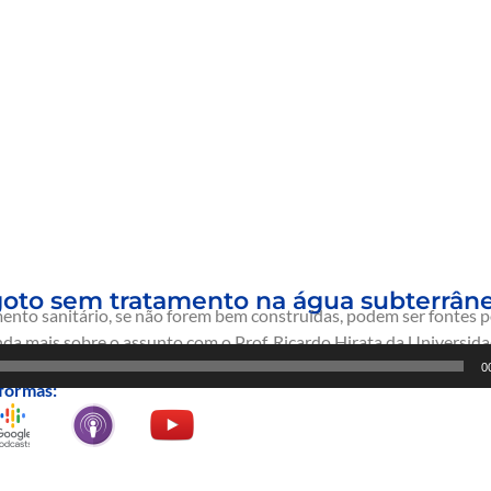
sgoto sem tratamento na água subterrân
ento sanitário, se não forem bem construídas, podem ser fontes p
da mais sobre o assunto com o Prof. Ricardo Hirata da Universida
0
formas: