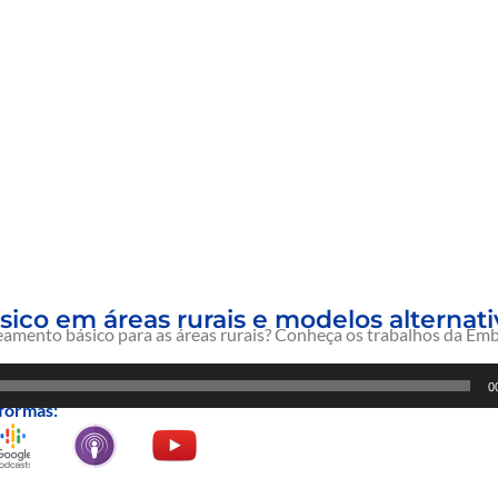
co em áreas rurais e modelos alternati
eamento básico para as áreas rurais? Conheça os trabalhos da Em
0
formas: