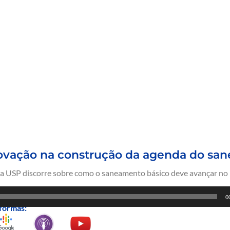
novação na construção da agenda do sa
da USP discorre sobre como o saneamento básico deve avançar no 
0
formas: