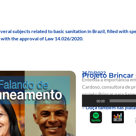
eral subjects related to basic sanitation in Brazil, filled with s
y with the approval of Law 14.026/2020.
25/11/2022
Projeto Brinca
Entenda a importância em
Cardoso, consultora de pro
projeto Brincar para Sanea
A
00:00
u
– Ouça também nas plata
d
i
o
P
l