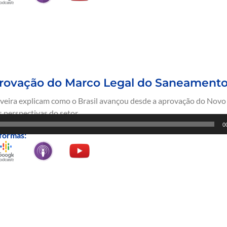
provação do Marco Legal do Saneamento
iveira explicam como o Brasil avançou desde a aprovação do Novo
 perspectivas do setor.
0
formas: