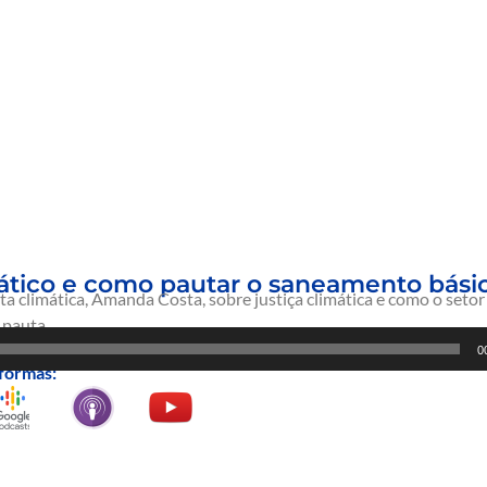
mático e como pautar o saneamento bási
a climática, Amanda Costa, sobre justiça climática e como o set
 pauta.
0
formas: