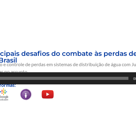
cipais desafios do combate às perdas d
Brasil
e controle de perdas em sistemas de distribuição de água com Ju
as no assunto.
0
formas: