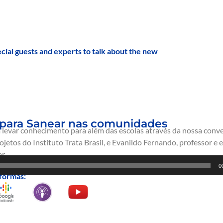
pecial guests and experts to talk about the new
r para Sanear nas comunidades
 levar conhecimento para além das escolas através da nossa conv
jetos do Instituto Trata Brasil, e Evanildo Fernando, professor e
r.
0
formas: