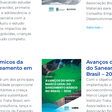
Buscando estudar
Associação Bra
ravidez, primeira
Materiais par
 e adolescência, o
Conselho Empre
 parceria com a
Desenvolvimen
duziu o estudo
Saiba mais »
 os impactos da
grávidas, crianças
studo completo.
ômicos da
Avanços 
neamento em
do Sanea
Brasil – 2
é um dos principais
Com o objetiv
alidade proporcione
implantação e
itantes e cresça
socioeconômic
ra sustentável.
Marco Legal d
o Trata Brasil, em
Instituto Trat
nsultoria, lança o
Associados e c
ômicos da Expansão
Associação Bra