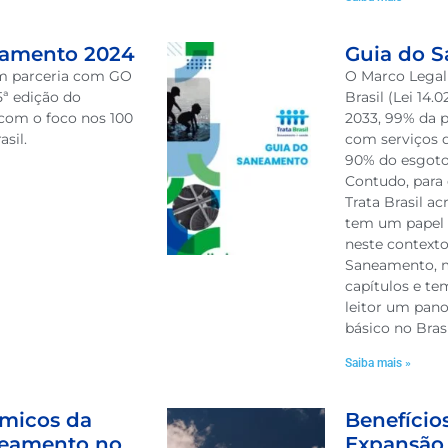
eamento 2024
Guia do 
 em parceria com GO
O Marco Legal
5ª edição do
Brasil (Lei 14.
com o foco nos 100
2033, 99% da 
sil.
com serviços 
90% do esgoto 
Contudo, para 
Trata Brasil ac
tem um papel 
neste contexto
Saneamento, m
capítulos e te
leitor um pan
básico no Brasi
Saiba mais »
ômicos da
Benefício
neamento no
Expansão