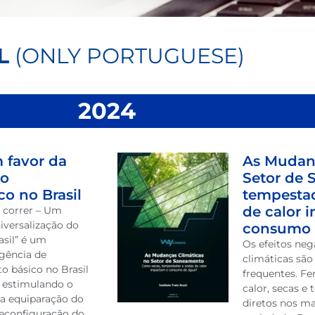
L
(ONLY PORTUGUESE)
2024
 favor da
As Mudanç
do
Setor de
o no Brasil
tempestad
de calor 
 correr – Um
iversalização do
consumo 
sil” é um
Os efeitos ne
rgência de
climáticas são
o básico no Brasil
frequentes. 
r estimulando o
calor, secas 
la equiparação do
diretos nos ma
reconfiguração do