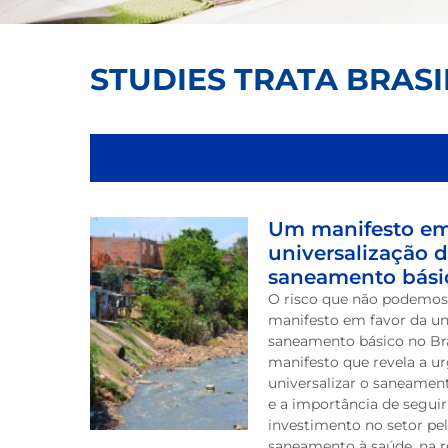
STUDIES TRATA BRASI
Um manifesto em
universalização 
saneamento básic
O risco que não podemos
manifesto em favor da un
saneamento básico no Bra
manifesto que revela a u
universalizar o saneament
e a importância de segui
investimento no setor pe
saneamento à saúde, na 