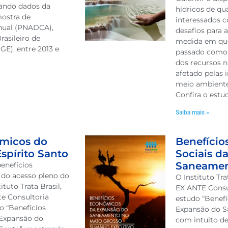
zando dados da
hídricos de qu
mostra de
interessados c
nual (PNADCA),
desafios para 
rasileiro de
medida em que
BGE), entre 2013 e
passado como 
dos recursos n
afetado pelas
meio ambiente
Confira o estu
Saiba mais »
ômicos do
Benefício
pírito Santo
Sociais d
Saneamen
enefícios
 do acesso pleno do
O Instituto Tr
tuto Trata Brasil,
EX ANTE Consu
e Consultoria
estudo “Benefí
o “Benefícios
Expansão do 
 Expansão do
com intuito de