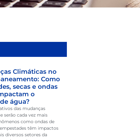
as Climáticas no
 Saneamento: Como
es, secas e ondas
impactam o
de água?
gativos das mudanças
 e serão cada vez mais
Fenômenos como ondas de
e tempestades têm impactos
is diversos setores da