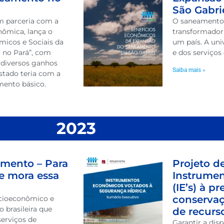
São Gabri
em parceria com a
O saneamento
nômica, lança o
transformador 
micos e Sociais da
um país. A uni
 no Pará”, com
e dos serviços
s diversos ganhos
Saiba mais »
stado teria com a
mento básico.
2023
amento – Para
Projeto d
e mora essa
Instrume
(IE’s) à p
conserva
socioeconômico e
 brasileira que
de recurso
serviços de
Garantir a dis