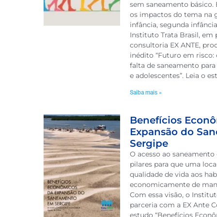
sem saneamento básico. 
os impactos do tema na g
infância, segunda infância
Instituto Trata Brasil, em
consultoria EX ANTE, pro
inédito “Futuro em risco:
falta de saneamento para 
e adolescentes”. Leia o e
Saiba mais »
Benefícios Econ
Expansão do Sa
Sergipe
O acesso ao saneamento 
pilares para que uma loc
qualidade de vida aos hab
economicamente de manei
Com essa visão, o Institut
parceria com a EX Ante Co
estudo “Benefícios Econ