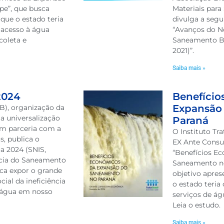
e”, que busca
Materiais par
que o estado teria
divulga a seg
 acesso à água
“Avanços do N
coleta e
Saneamento Bá
2021)”.
Saiba mais »
2024
Benefício
Expansão
ITB), organização da
 a universalização
Paraná
em parceria com a
O Instituto Tr
s, publica o
EX Ante Consul
a 2024 (SNIS,
“Benefícios E
ência do Saneamento
Saneamento n
sca expor o grande
objetivo apres
ial da ineficiência
o estado teria
e água em nosso
serviços de ág
Leia o estudo.
Saiba mais »