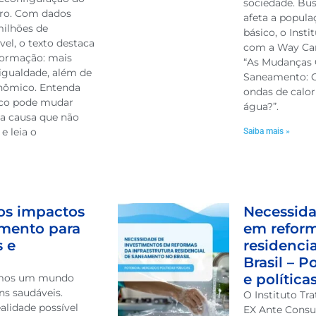
sociedade. Bu
eiro. Com dados
afeta a popul
milhões de
básico, o Insti
vel, o texto destaca
com a Way Car
sformação: mais
“As Mudanças 
 igualdade, além de
Saneamento: C
nômico. Entenda
ondas de calo
co pode mudar
água?”.
ma causa que não
e leia o
Saiba mais »
 os impactos
Necessida
amento para
em reform
s e
residenci
Brasil – 
e política
amos um mundo
ns saudáveis.
O Instituto Tr
alidade possível
EX Ante Consu