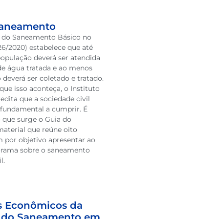
Saneamento
 do Saneamento Básico no
026/2020) estabelece que até
população deverá ser atendida
de água tratada e ao menos
deverá ser coletado e tratado.
que isso aconteça, o Instituto
redita que a sociedade civil
fundamental a cumprir. É
 que surge o Guia do
aterial que reúne oito
m por objetivo apresentar ao
orama sobre o saneamento
l.
s Econômicos da
 do Saneamento em