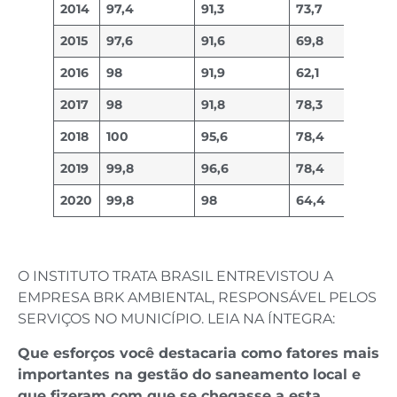
2014
97,4
91,3
73,7
2015
97,6
91,6
69,8
2016
98
91,9
62,1
2017
98
91,8
78,3
2018
100
95,6
78,4
2019
99,8
96,6
78,4
2020
99,8
98
64,4
O INSTITUTO TRATA BRASIL ENTREVISTOU A
EMPRESA BRK AMBIENTAL, RESPONSÁVEL PELOS
SERVIÇOS NO MUNICÍPIO. LEIA NA ÍNTEGRA:
Que esforços você destacaria como fatores mais
importantes na gestão do saneamento local e
que fizeram com que se chegasse a esta