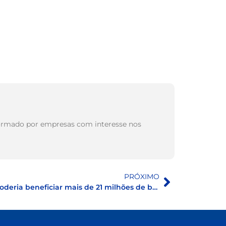
, formado por empresas com interesse nos
PRÓXIMO
Redução de perdas de água poderia beneficiar mais de 21 milhões de brasileiros, mais que a população total do Chile