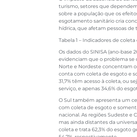
turismo, setores que dependem 
sobre a população que os efeitos
esgotamento sanitário cria cond
hídrica, que afetam pessoas de t
Tabela 1 – Indicadores de coleta
Os dados do SINISA (ano-base 2
evidenciam que o problema se di
Norte e Nordeste concentram os
conta com coleta de esgoto e s
31,7% têm acesso à coleta, ou s
serviço, e apenas 34,6% do esgot
O Sul também apresenta um ce
com coleta de esgoto e somente
nacional. As regiões Sudeste e
mas ainda distantes da univers
coleta e trata 62,3% do esgoto 
54,7%, respectivamente.