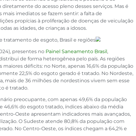
diretamente do acesso pleno desses serviços. Mas é
 mais imediatos se fazem sentir: a falta de
ições propícias à proliferação de doenças de veiculação
odas as idades, de crianças a idosos.
 e tratamento de esgoto, Brasil e regiões
024), presentes no
Painel Saneamento Brasil
,
stribui de forma heterogênea pelo país. As regiões
 maiores déficits: no Norte, apenas 16,6% da população
omente 22,5% do esgoto gerado é tratado. No Nordeste,
eja, mais de 36 milhões de nordestinos vivem sem esse
o é tratado.
nário preocupante, com apenas 49,6% da população
 46,6% do esgoto tratado, índices abaixo da média
 Centro-Oeste apresentam indicadores mais avançados,
alização. O Sudeste atende 80,8% da população com
gerado. No Centro-Oeste, os índices chegam a 64,2% e