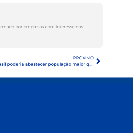
, formado por empresas com interesse nos
PRÓXIMO
Reduzir perdas de água no Brasil poderia abastecer população maior que um dos países sede da Copa do Mundo 2026