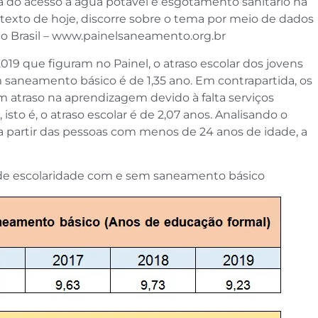
a do acesso à água potável e esgotamento sanitário na
no texto de hoje, discorre sobre o tema por meio de dados
o Brasil – www.painelsaneamento.org.br
9 que figuram no Painel, o atraso escolar dos jovens
aneamento básico é de 1,35 ano. Em contrapartida, os
atraso na aprendizagem devido à falta serviços
isto é, o atraso escolar é de 2,07 anos. Analisando o
a partir das pessoas com menos de 24 anos de idade, a
 de escolaridade com e sem saneamento básico