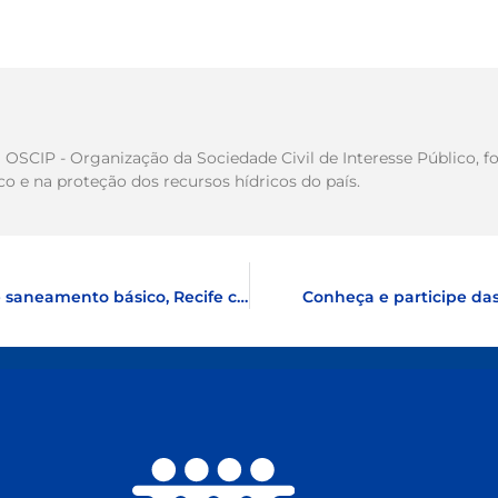
ma OSCIP - Organização da Sociedade Civil de Interesse Público
 e na proteção dos recursos hídricos do país.
Na busca pela evolução dos indicadores de saneamento básico, Recife completará 485 anos de fundação
Conheça e participe das