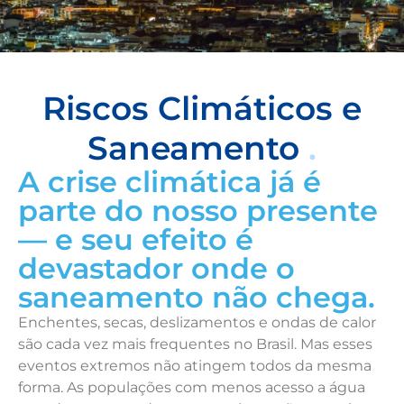
Riscos Climáticos e
Riscos Climáticos e
Saneamento
.
Saneamento:
A crise climática já é
O impacto começa onde
falta estrutura.
parte do nosso presente
— e seu efeito é
devastador onde o
saneamento não chega.
Enchentes, secas, deslizamentos e ondas de calor
são cada vez mais frequentes no Brasil. Mas esses
eventos extremos não atingem todos da mesma
forma. As populações com menos acesso a água