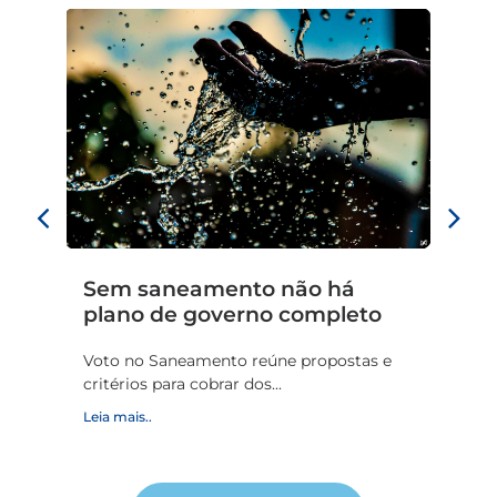
Sem saneamento não há
B
plano de governo completo
d
a
Voto no Saneamento reúne propostas e
critérios para cobrar dos...
D
es
Leia mais..
Le