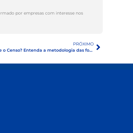
, formado por empresas com interesse nos
PRÓXIMO
Qual a diferença entre o SNIS e o Censo? Entenda a metodologia das fontes de dados sobre saneamento