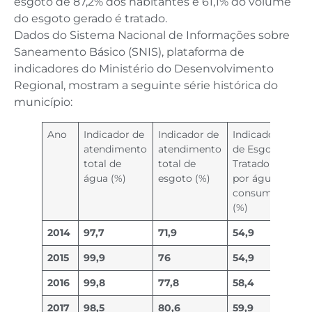
esgoto de 87,2% dos habitantes e 61,1% do volume
do esgoto gerado é tratado.
Dados do Sistema Nacional de Informações sobre
Saneamento Básico (SNIS), plataforma de
indicadores do Ministério do Desenvolvimento
Regional, mostram a seguinte série histórica do
município:
Ano
Indicador de
Indicador de
Indicador
atendimento
atendimento
de Esgoto
total de
total de
Tratado
água (%)
esgoto (%)
por água
consumida
(%)
2014
97,7
71,9
54,9
2015
99,9
76
54,9
2016
99,8
77,8
58,4
2017
98,5
80,6
59,9