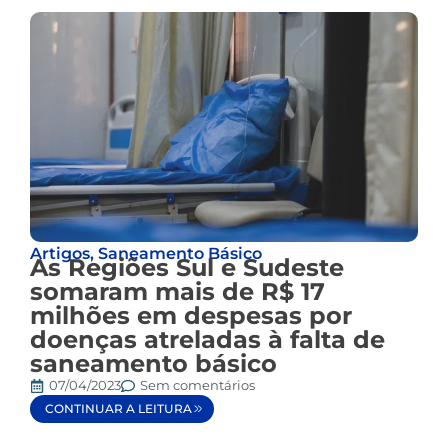
Artigos
,
Saneamento Básico
As Regiões Sul e Sudeste
somaram mais de R$ 17
milhões em despesas por
doenças atreladas à falta de
saneamento básico
07/04/2023
Sem comentários
CONTINUAR A LEITURA