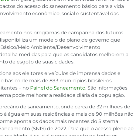
pactos do acesso do saneamento básico para a vida
envolvimento econômico, social e sustentável das
saneamento nos programas de campanha dos futuros
 disponibiliza um modelo de plano de governo que
 Básico/Meio Ambiente/Desenvolvimento
detalha medidas para que os candidatos melhorem a
ento de esgoto de suas cidades.
rciona aos eleitores e veículos de imprensa dados e
básico de mais de 893 municípios brasileiros –
itantes – no
Painel do Saneamento
. São informações
ema pode melhorar a realidade diária da população.
precário de saneamento, onde cerca de 32 milhões de
so à água em suas residências e mais de 90 milhões não
forme aponta os dados mais recentes do Sistema
Saneamento (SNIS) de 2022. Para que o acesso pleno ao
 realidade, é crucial o engajamento de todos os