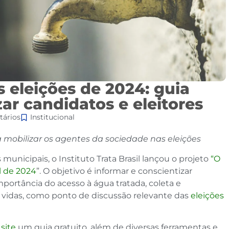
eleições de 2024: guia
ar candidatos e eleitores
ários
Institucional
a mobilizar os agentes da sociedade nas eleições
unicipais, o Instituto Trata Brasil lançou o projeto
“O
l de 2024
”. O objetivo é informar e conscientizar
mportância do acesso à água tratada, coleta e
 vidas, como ponto de discussão relevante das
eleições
site
um guia gratuito, além de diversas ferramentas e