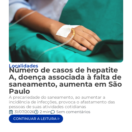
Localidades
Número de casos de hepatite
A, doença associada à falta de
saneamento, aumenta em São
Paulo
A precariedade do saneamento, ao aumentar a
incidência de infecções, provoca o afastamento das
pessoas de suas atividades cotidianas
31/07/2026
2 min
Sem comentários
CONTINUAR A LEITURA