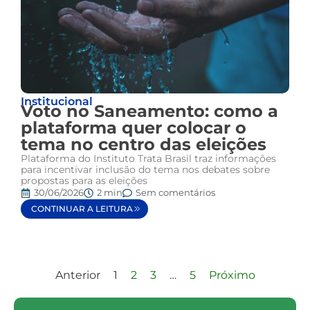
Institucional
Voto no Saneamento: como a
plataforma quer colocar o
tema no centro das eleições
Plataforma do Instituto Trata Brasil traz informações
para incentivar inclusão do tema nos debates sobre
propostas para as eleições
30/06/2026
2 min
Sem comentários
CONTINUAR A LEITURA
Anterior
1
2
3
…
5
Próximo